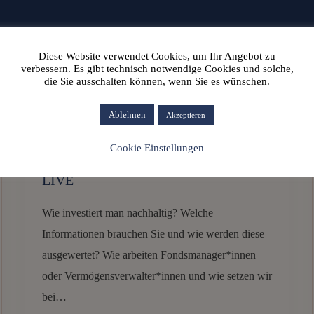
Diese Website verwendet Cookies, um Ihr Angebot zu
verbessern. Es gibt technisch notwendige Cookies und solche,
die Sie ausschalten können, wenn Sie es wünschen.
Aktuelles
Ablehnen
Akzeptieren
Cookie Einstellungen
Money Coaching 26.10.21 // 18:30 Uhr
LIVE
Wie investiert man nachhaltig? Welche
Informationen brauchen Sie und wie werden diese
ausgewertet? Wie arbeiten Fondsmanager*innen
oder Vermögensverwalter*innen und wie setzen wir
bei…