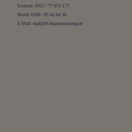
d
Festnetz:
0551 / 77 075 177
“
Mobil:
0160 / 95 41 04 30
E-Mail:
mail@ff-finanzberatung.de