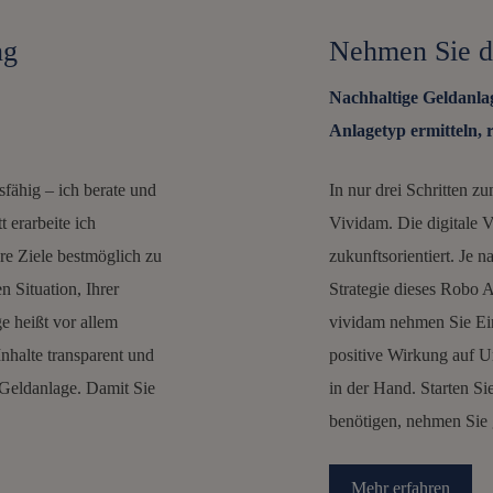
ng
Nehmen Sie di
Nachhaltige Geldanlag
Anlagetyp ermitteln, 
sfähig – ich berate und
In nur drei Schritten zu
 erarbeite ich
Vividam. Die digitale 
re Ziele bestmöglich zu
zukunftsorientiert. Je 
n Situation, Ihrer
Strategie dieses Robo 
e heißt vor allem
vividam nehmen Sie Einf
nhalte transparent und
positive Wirkung auf U
 Geldanlage. Damit Sie
in der Hand. Starten Si
benötigen, nehmen Sie 
Mehr erfahren