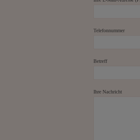
3
0
U
h
r
L
Telefonnummer
I
V
E
Betreff
Ihre Nachricht