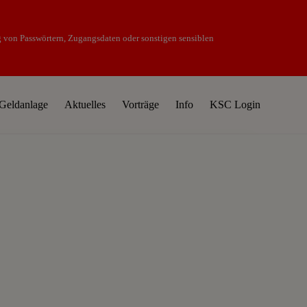
 von Passwörtern, Zugangsdaten oder sonstigen sensiblen
B
e
f
 Geldanlage
Aktuelles
Vorträge
Info
KSC Login
o
r
e
H
e
a
d
e
r