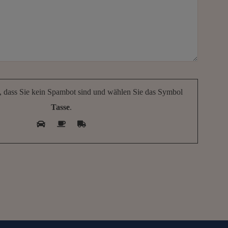
e
e
n
w
a
s
h
i
n
g
“
e, dass Sie kein Spambot sind und wählen Sie das Symbol
Tasse
.