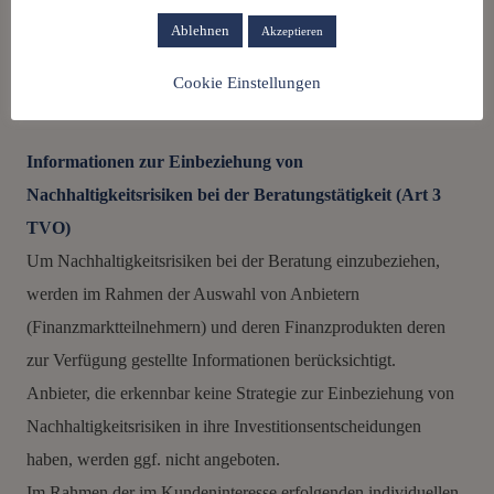
Ablehnen
Akzeptieren
Unternehmensführung:
Beispiele für Risiken im Bereich der
Unternehmensführung sind etwa die Nichteinhaltung der
Cookie Einstellungen
Steuerehrlichkeit oder Korruption in Unternehmen.
Informationen zur Einbeziehung von
Nachhaltigkeitsrisiken bei der Beratungstätigkeit (Art 3
TVO)
Um Nachhaltigkeitsrisiken bei der Beratung einzubeziehen,
werden im Rahmen der Auswahl von Anbietern
(Finanzmarktteilnehmern) und deren Finanzprodukten deren
zur Verfügung gestellte Informationen berücksichtigt.
Anbieter, die erkennbar keine Strategie zur Einbeziehung von
Nachhaltigkeitsrisiken in ihre Investitionsentscheidungen
haben, werden ggf. nicht angeboten.
Im Rahmen der im Kundeninteresse erfolgenden individuellen