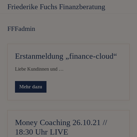
Menu
Skip
Zum
Friederike Fuchs Finanzberatung
to
Inhalt
Frauenfinanzberatung
right
springen
mit
FFFadmin
header
navigation
langjähriger
Erfahrung.
Erstanmeldung „finance-cloud“
Liebe Kundinnen und …
Mehr dazu
E
r
s
t
a
n
m
Money Coaching 26.10.21 //
e
l
18:30 Uhr LIVE
d