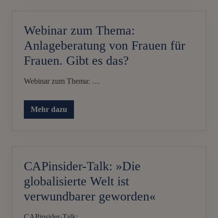
D
1
Z
8
Ä
:
H
Webinar zum Thema:
3
L
0
T
Anlageberatung von Frauen für
U
–
h
N
Frauen. Gibt es das?
r
a
L
c
I
h
Webinar zum Thema: …
V
h
E
a
l
Mehr dazu
t
W
i
e
g
b
e
i
G
n
e
a
l
r
CAPinsider-Talk: »Die
d
z
a
u
globalisierte Welt ist
n
m
l
T
verwundbarer geworden«
a
h
g
e
e
m
CAPinsider-Talk: …